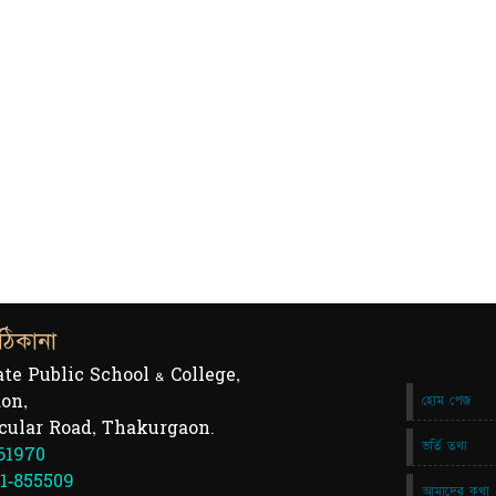
ঠিকানা
ate Public School & College,
on,
হোম পেজ
cular Road, Thakurgaon.
ভর্তি তথ্য
61970
1-855509
আমাদের কথা