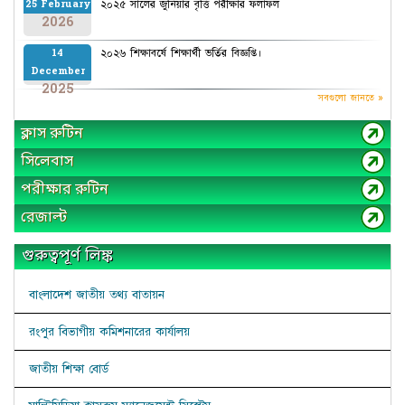
২০২৫ সালের জুনিয়ার বৃত্তি পরীক্ষার ফলাফল
25 February
2026
২০২৬ শিক্ষাবর্ষে শিক্ষার্থী ভর্তির বিজ্ঞপ্তি।
14
December
2025
সবগুলো জানতে »
ক্লাস রুটিন
সিলেবাস
পরীক্ষার রুটিন
রেজাল্ট
গুরুত্বপূর্ণ লিঙ্ক
বাংলাদেশ জাতীয় তথ্য বাতায়ন
রংপুর বিভাগীয় কমিশনারের কার্যালয়
জাতীয় শিক্ষা বোর্ড