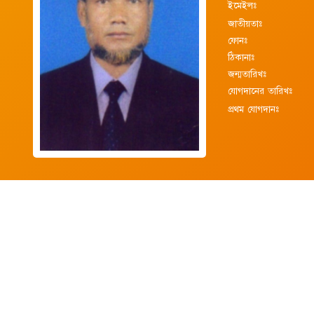
ইমেইলঃ
জাতীয়তাঃ
ফোনঃ
ঠিকানাঃ
জন্মতারিখঃ
যোগদানের তারিখঃ
প্রথম যোগদানঃ