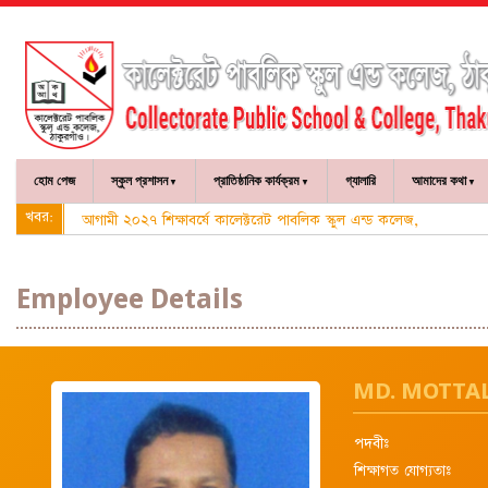
হোম পেজ
স্কুল প্রশাসন
প্রাতিষ্ঠানিক কার্যক্রম
গ্যালারি
আমাদের কথা
খবর:
আগামী ২০২৭ শিক্ষাবর্ষে কালেক্টরেট পাবলিক স্কুল এন্ড কলেজ, ঠাকুরগাঁও-
Employee Details
MD. MOTTA
পদবীঃ
শিক্ষাগত যোগ্যতাঃ