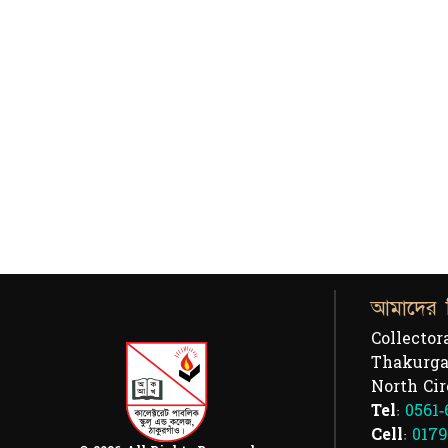
আমাদের 
Collector
Thakurga
North Cir
Tel:
0561-
Cell:
0179